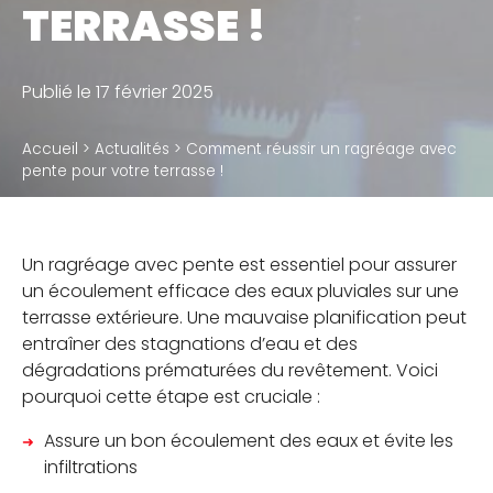
TERRASSE !
Accessoires
Publié le 17 février 2025
QUI SOMMES-NOUS
Accueil
>
Actualités
>
Comment réussir un ragréage avec
Notre métier
pente pour votre terrasse !
Notre usine de production
Notre politique RSE
Un ragréage avec pente est essentiel pour assurer
un écoulement efficace des eaux pluviales sur une
terrasse extérieure. Une mauvaise planification peut
RÉSERVÉ À NOS DISTRIBUTEURS
entraîner des stagnations d’eau et des
dégradations prématurées du revêtement. Voici
Calculateur de plots et calepinage terrasse
pourquoi cette étape est cruciale :
Assure un bon écoulement des eaux et évite les
infiltrations
BLOG