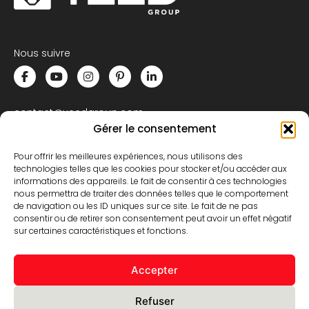
Nous suivre
contact@yeedgroup.com
Gérer le consentement
+33 (0)3 74 28 07 04
Pour offrir les meilleures expériences, nous utilisons des
332, rue de Bruxelles
technologies telles que les cookies pour stocker et/ou accéder aux
59850 Nieppe – FRANCE
informations des appareils. Le fait de consentir à ces technologies
nous permettra de traiter des données telles que le comportement
de navigation ou les ID uniques sur ce site. Le fait de ne pas
consentir ou de retirer son consentement peut avoir un effet négatif
NOUS CONTACTER
sur certaines caractéristiques et fonctions.
S’inscrire à la newsletter
Accepter
Abonnez-vous à notre newsletter
Refuser