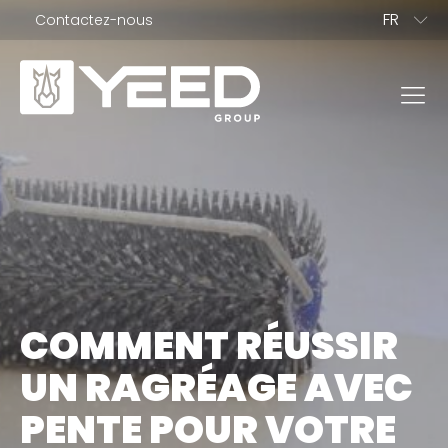
FR
Contactez-nous
PL
ES
IT
NL
EN
NOS GAMMES
DE
Gamme Origin
Gamme Unika
COMMENT RÉUSSIR
NOS PLOTS
UN RAGRÉAGE AVEC
Plots terrasse dalle
PENTE POUR VOTRE
Plots terrasse bois