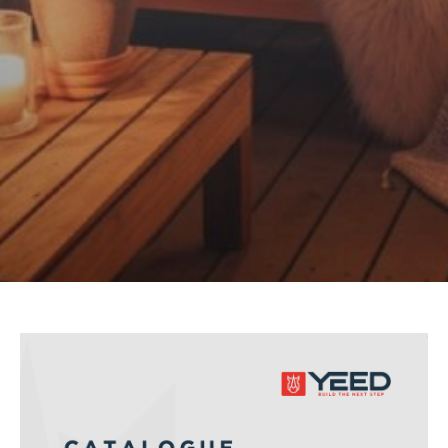
Accessoires
QUI SOMMES-NOUS
Notre métier
Notre usine de production
Notre politique RSE
RÉSERVÉ À NOS DISTRIBUTEURS
Calculateur de plots et calepinage terrasse
BLOG