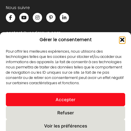
Nous suivre
contact@yeedgroup.com
Gérer le consentement
+33 (0)3 74 28 07 04
Pour offrir les meilleures expériences, nous utilisons des
332, rue de Bruxelles
technologies telles que les cookies pour stocker et/ou accéder aux
59850 Nieppe – FRANCE
informations des appareils. Le fait de consentir à ces technologies
nous permettra de traiter des données telles que le comportement
de navigation ou les ID uniques sur ce site. Le fait de ne pas
consentir ou de retirer son consentement peut avoir un effet négatif
NOUS CONTACTER
sur certaines caractéristiques et fonctions.
S’inscrire à la newsletter
Accepter
Abonnez-vous à notre newsletter
Refuser
Voir les préférences