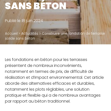
SANS BÉTON
Accessoires
Publié le 18 juin 2024
QUI SOMMES-NOUS
Accueil
>
Actualités
>
Construire une fondation de terrasse
Notre métier
solide sans béton
Notre usine de production
Notre politique RSE
Les fondations en béton pour les terrasses
présentent de nombreux inconvénients,
notamment en termes de prix, de difficulté de
RÉSERVÉ À NOS DISTRIBUTEURS
réalisation et d’impact environnemental. Cet article
aborde des alternatives efficaces et durables,
Calculateur de plots et calepinage terrasse
notamment les plots réglables, une solution
pratique et flexible qui a de nombreux avantages
par rapport au béton traditionnel.
BLOG