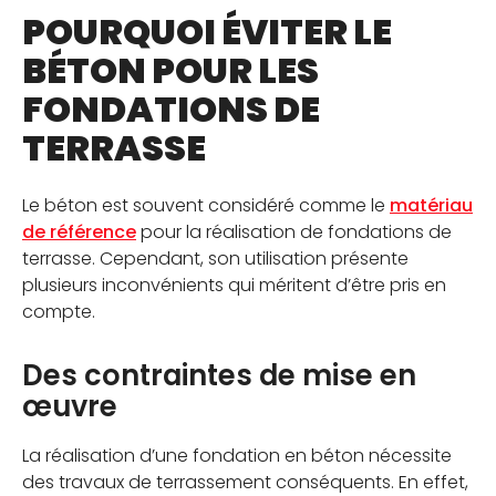
POURQUOI ÉVITER LE
JE SUIS PROFESSIONNEL
BÉTON POUR LES
FONDATIONS DE
OÙ TROUVER NOS PRODUITS
TERRASSE
CONTACTEZ-NOUS
Le béton est souvent considéré comme le
matériau
CATALOGUE
de référence
pour la réalisation de fondations de
terrasse. Cependant, son utilisation présente
plusieurs inconvénients qui méritent d’être pris en
compte.
Des contraintes de mise en
œuvre
La réalisation d’une fondation en béton nécessite
des travaux de terrassement conséquents. En effet,