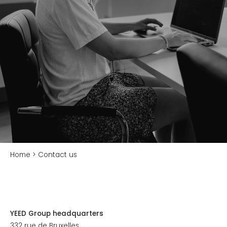
Accessories
BROCHURE
ABOUT US
What we do
Our production facility
Our CSR policy
Home
>
Contact us
FOR OUR DISTRIBUTORS ONLY
Software Pedestal Calculator
YEED Group headquarters
332 rue de Bruxelles