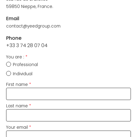
59850 Nieppe, France.
NEWS
Email
contact@yeedgroup.com
PROFESSIONNAL
Phone
+33 3 74 28 07 04
WHERE TO FIND US
You are :
*
CONTACT US
Professional
Individual
First name
*
Last name
*
Your email
*