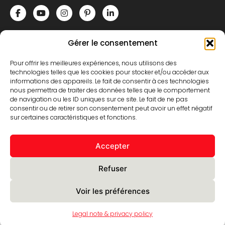
contact@yeedgroup.com
Gérer le consentement
+33 (0)3 74 28 07 04
Pour offrir les meilleures expériences, nous utilisons des
332, rue de Bruxelles
technologies telles que les cookies pour stocker et/ou accéder aux
informations des appareils. Le fait de consentir à ces technologies
59850 Nieppe – FRANCE
nous permettra de traiter des données telles que le comportement
de navigation ou les ID uniques sur ce site. Le fait de ne pas
consentir ou de retirer son consentement peut avoir un effet négatif
sur certaines caractéristiques et fonctions.
CONTACT US
Accepter
Receive all of our news
Refuser
Subscribe to our newsletter
Voir les préférences
Legal note & privacy policy
© 2026 YeedGroup, all rights reserved -
Legal note & privacy policy