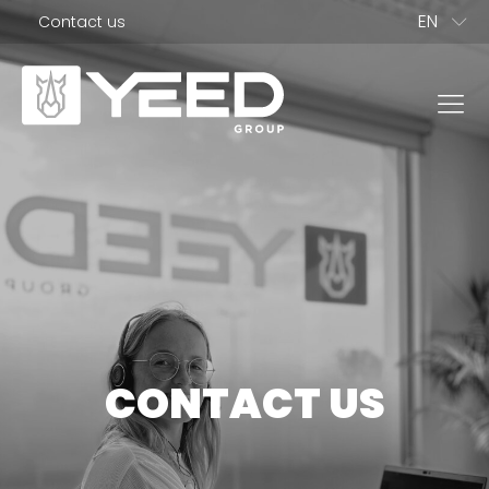
EN
Contact us
FR
PL
ES
IT
NL
OUR RANGE
DE
Origin Range
Unika range
CONTACT US
OUR PEDESTALS
Paving deck
Wooden deck