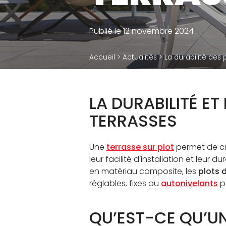
R
Plots terrasse dalle
D
Publié le 12 novembre 2024
Plots terrasse bois
Ca
Accessoires
Accueil
>
Actualités
>
La durabilité des 
te
LA DURABILITÉ E
TERRASSES
Une
terrasse sur plot
permet de cré
leur facilité d’installation et leur 
en matériau composite, les
plots 
réglables, fixes ou
autonivelants
p
QU’EST-CE QU’UN