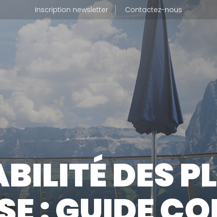
Inscription newsletter
Contactez-nous
BLOG
UI SOMMES-NOUS
JE SUIS 
tre métier
BILITÉ DES P
tre usine de production
OÙ TROU
tre politique RSE
E : GUIDE CO
CONTAC