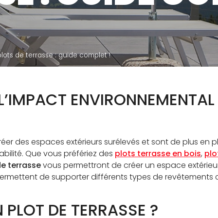
ÉSERVÉ À NOS
CATALO
ISTRIBUTEURS
lculateur de plots et calepinage
plots de terrasse : guide complet !
rrasse
T L’IMPACT ENVIRONNEMENTAL
er des espaces extérieurs surélevés et sont de plus en plu
durabilité. Que vous préfériez des
plots terrasse en bois
,
plo
de terrasse
vous permettront de créer un espace extérieur s
ermettent de supporter différents types de revêtements 
 PLOT DE TERRASSE ?