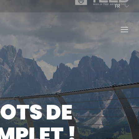
FR
PL
ES
IT
NL
EN
DE
PROFESSIONNEL
LOTS DE
VER NOS PRODUITS
MPLET !
TEZ-NOUS