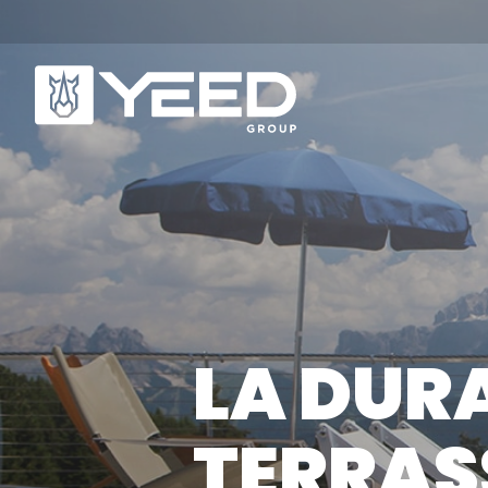
NOS GAMMES
Q
Gamme Origin
No
LA DURA
Gamme Unika
No
No
TERRASS
NOS PLOTS