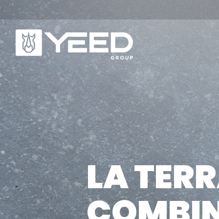
NOS GAMMES
Q
Gamme Origin
No
LA TERR
Gamme Unika
No
No
COMBIN
NOS PLOTS