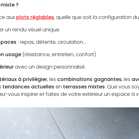
 mixte ?
ce aux
plots réglables
, quelle que soit la configuration du
er un rendu visuel unique.
espaces
: repas, détente, circulation…
on usage
(résistance, entretien, confort).
érieur
avec un design personnalisé.
ériaux à privilégier
, les
combinations gagnantes
, les
av
s
tendances actuelles
en
terrasses mixtes
. Que vous soy
z-vous inspirer et faites de votre extérieur un espace à vi