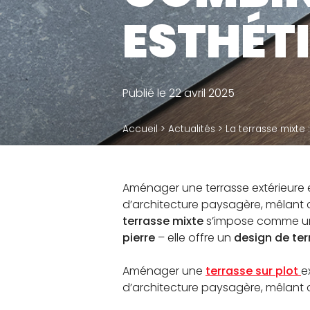
R
Plots terrasse dalle
ESTHÉTI
D
Plots terrasse bois
Ca
Accessoires
Publié le 22 avril 2025
te
Accueil
>
Actualités
>
La terrasse mixte 
Aménager une terrasse extérieure es
d’architecture paysagère, mêlant c
terrasse mixte
s’impose comme une 
pierre
– elle offre un
design de ter
Aménager une
terrasse sur plot
e
d’architecture paysagère, mêlant co