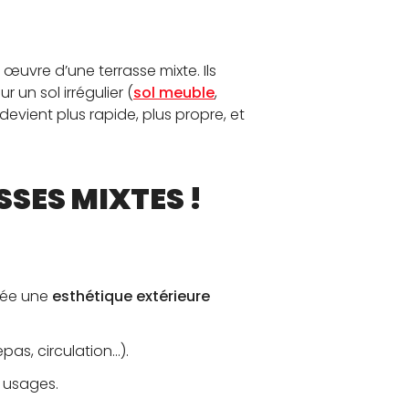
 œuvre d’une terrasse mixte. Ils
 un sol irrégulier (
sol meuble
,
 devient plus rapide, plus propre, et
SES MIXTES !
crée une
esthétique extérieure
as, circulation…).
s usages.