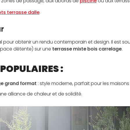
ux zones de passage, aux abords de
piscine
ou aux terrass
ots terrasse dalle
.
ur
 pour obtenir un rendu contemporain et design. Il est souv
espace détente) sur une
terrasse mixte bois carrelage
.
POPULAIRES :
age grand format
: style moderne, parfait pour les maison
une alliance de chaleur et de solidité.