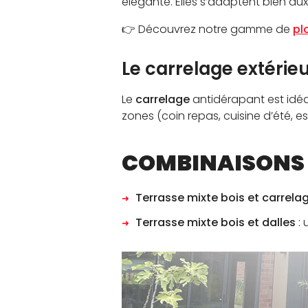
élégante. Elles s’adaptent bien a
👉 Découvrez notre gamme de
pl
Le carrelage extérie
Le
carrelage
antidérapant est idéal
zones (coin repas, cuisine d’été, 
COMBINAISONS 
Terrasse mixte bois et carrel
Terrasse mixte bois et dalles
: 