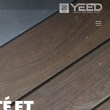
FR
PL
ES
IT
NL
EN
DE
PROFESSIONNEL
VER NOS PRODUITS
É ET
TEZ-NOUS