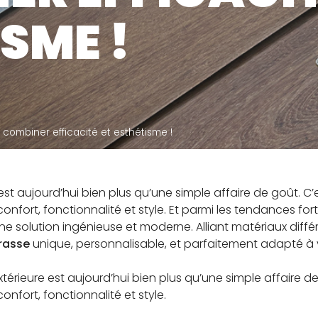
ÉSERVÉ À NOS
CATALO
SME !
ISTRIBUTEURS
lculateur de plots et calepinage
rrasse
: combiner efficacité et esthétisme !
t aujourd’hui bien plus qu’une simple affaire de goût. C’e
onfort, fonctionnalité et style. Et parmi les tendances fo
solution ingénieuse et moderne. Alliant matériaux diffé
rasse
unique, personnalisable, et parfaitement adapté à 
xtérieure est aujourd’hui bien plus qu’une simple affaire de
nfort, fonctionnalité et style.