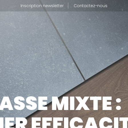
Inscription newsletter
Contactez-nous
BLOG
UI SOMMES-NOUS
JE SUIS 
tre métier
ASSE MIXTE :
tre usine de production
OÙ TROU
tre politique RSE
ER EFFICACIT
CONTAC