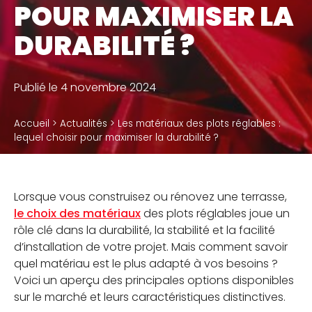
POUR MAXIMISER LA
Accessoires
DURABILITÉ ?
QUI SOMMES-NOUS
Publié le 4 novembre 2024
Notre métier
Accueil
>
Actualités
>
Les matériaux des plots réglables :
Notre usine de production
lequel choisir pour maximiser la durabilité ?
Notre politique RSE
Lorsque vous construisez ou rénovez une terrasse,
le choix des matériaux
des plots réglables joue un
RÉSERVÉ À NOS DISTRIBUTEURS
rôle clé dans la durabilité, la stabilité et la facilité
d’installation de votre projet. Mais comment savoir
Calculateur de plots et calepinage terrasse
quel matériau est le plus adapté à vos besoins ?
Voici un aperçu des principales options disponibles
sur le marché et leurs caractéristiques distinctives.
BLOG