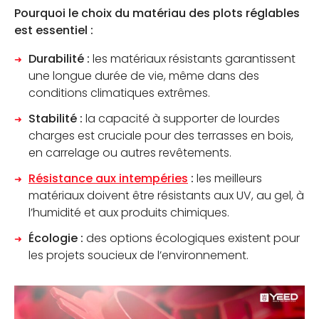
Pourquoi le choix du matériau des plots réglables
est essentiel :
JE SUIS PROFESSIONNEL
Durabilité :
les matériaux résistants garantissent
OÙ TROUVER NOS PRODUITS
une longue durée de vie, même dans des
conditions climatiques extrêmes.
CONTACTEZ-NOUS
Stabilité :
la capacité à supporter de lourdes
charges est cruciale pour des terrasses en bois,
CATALOGUE
en carrelage ou autres revêtements.
Résistance aux intempéries
:
les meilleurs
matériaux doivent être résistants aux UV, au gel, à
l’humidité et aux produits chimiques.
Écologie :
des options écologiques existent pour
les projets soucieux de l’environnement.