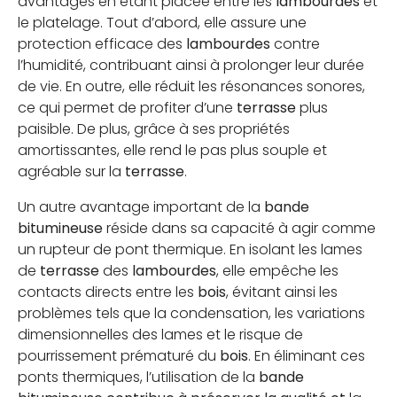
avantages en étant placée entre les
lambourdes
et
le platelage. Tout d’abord, elle assure une
protection efficace des
lambourdes
contre
JE SUIS PROFESSIONNEL
l’humidité, contribuant ainsi à prolonger leur durée
de vie. En outre, elle réduit les résonances sonores,
OÙ TROUVER NOS PRODUITS
ce qui permet de profiter d’une
terrasse
plus
paisible. De plus, grâce à ses propriétés
CONTACTEZ-NOUS
amortissantes, elle rend le pas plus souple et
agréable sur la
terrasse
.
CATALOGUE
Un autre avantage important de la
bande
bitumineuse
réside dans sa capacité à agir comme
un rupteur de pont thermique. En isolant les lames
de
terrasse
des
lambourdes
, elle empêche les
contacts directs entre les
bois
, évitant ainsi les
problèmes tels que la condensation, les variations
dimensionnelles des lames et le risque de
pourrissement prématuré du
bois
. En éliminant ces
ponts thermiques, l’utilisation de la
bande