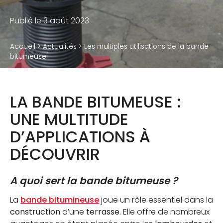
Accessoires
Publié le 3 août 2023
Accueil
>
Actualités
>
Les multiples utilisations de la bande
QUI SOMMES-NOUS
bitumeuse
Notre métier
LA BANDE BITUMEUSE :
Notre usine de production
UNE MULTITUDE
Notre politique RSE
D’APPLICATIONS À
DÉCOUVRIR
RÉSERVÉ À NOS DISTRIBUTEURS
Calculateur de plots et calepinage terrasse
A quoi sert la bande bitumeuse ?
La
bande bitumineuse
joue un rôle essentiel dans la
construction
d’une
terrasse
. Elle offre de nombreux
BLOG