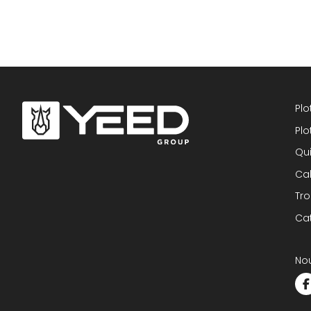
Plo
Plo
Qu
Cal
Tro
Ca
Nou