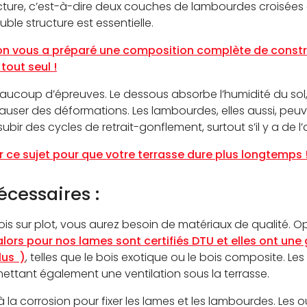
ucture, c’est-à-dire deux couches de lambourdes croisées 
ouble structure est essentielle.
 on vous a préparé une composition complète de constr
tout seul !
aucoup d’épreuves. Le dessous absorbe l’humidité du sol,
 causer des déformations. Les lambourdes, elles aussi, peuv
bir des cycles de retrait-gonflement, surtout s’il y a de l’a
 ce sujet pour que votre terrasse dure plus longtemps 
écessaires :
bois sur plot, vous aurez besoin de matériaux de qualité. 
alors pour nos lames sont certifiés DTU et elles ont une g
lus )
, telles que le bois exotique ou le bois composite. Le
rmettant également une ventilation sous la terrasse.
 à la corrosion pour fixer les lames et les lambourdes. Les o