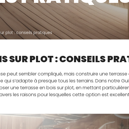
ÉSERVÉ À NOS
CATALO
ISTRIBUTEURS
lculateur de plots et calepinage
ur plot : conseils pratiques
rrasse
S SUR PLOT : CONSEILS PR
e peut sembler compliqué, mais construire une terrasse e
e qui s’adapte à presque tous les terrains. Dans notre Gui
oser une terrasse en bois sur plot, en mettant particulièr
avers les raisons pour lesquelles cette option est excell