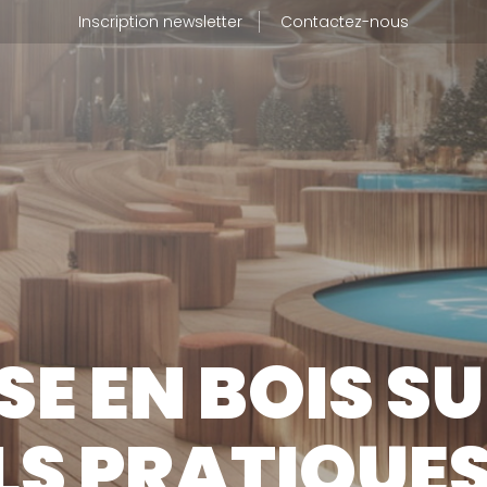
Inscription newsletter
Contactez-nous
BLOG
UI SOMMES-NOUS
JE SUIS 
tre métier
E EN BOIS SU
tre usine de production
OÙ TROU
tre politique RSE
LS PRATIQUE
CONTAC