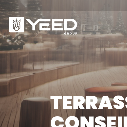
NOS GAMMES
Q
Gamme Origin
No
TERRASS
Gamme Unika
No
No
CONSEI
NOS PLOTS