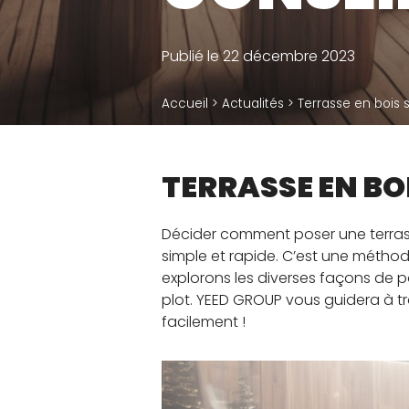
R
Plots terrasse dalle
D
Publié le 22 décembre 2023
Plots terrasse bois
Ca
Accessoires
Accueil
>
Actualités
>
Terrasse en bois s
te
TERRASSE EN BOI
Décider comment poser une terrass
simple et rapide. C’est une méthod
explorons les diverses façons de p
plot. YEED GROUP vous guidera à tr
facilement !