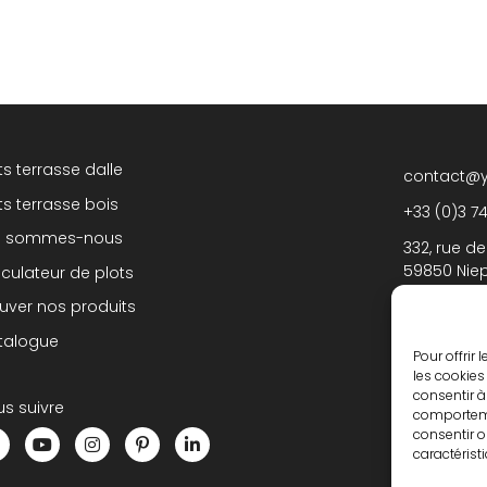
ts terrasse dalle
contact@
ts terrasse bois
+33 (0)3 7
i sommes-nous
332, rue de
59850 Nie
culateur de plots
uver nos produits
talogue
NOUS CO
Pour offrir
les cookies
consentir à
s suivre
comportemen
S’inscrire 
consentir o
caractérist
Abonnez