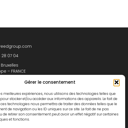
yeedgroup.com
4 28 07 04
 Bruxelles
ppe – FRANCE
Gérer le consentement
NTACTER
 les meilleures expériences, nous utilisons des technologies telles que
 pour stocker et/ou accéder aux informations des appareils. Le fait de
 ces technologies nous permettra de traiter des données telles que le
t de navigation ou les ID uniques sur ce site. Le fait de ne pas
à la newsletter
u de retirer son consentement peut avoir un effet négatif sur certaines
iques et fonctions.
-vous à notre newsletter