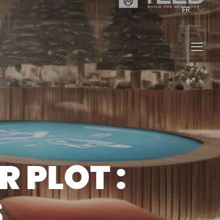
FR
PL
ES
IT
NL
EN
DE
PROFESSIONNEL
R PLOT :
VER NOS PRODUITS
S
TEZ-NOUS