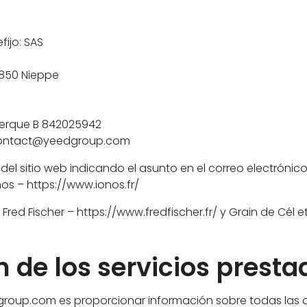
fijo: SAS
59850 Nieppe
nkerque B 842025942
: contact@yeedgroup.com
r del sitio web indicando el asunto en el correo electró
os – https://www.ionos.fr/
red Fischer – https://www.fredfischer.fr/ y Grain de Cél e
n de los servicios presta
dgroup.com es proporcionar información sobre todas las 