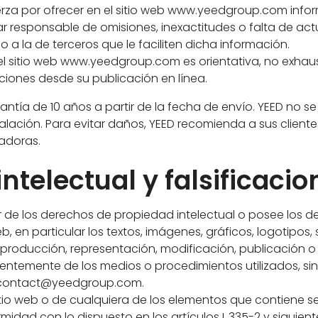
fuerza por ofrecer en el sitio web www.yeedgroup.com info
ar responsable de omisiones, inexactitudes o falta de a
 a la de terceros que le faciliten dicha información.
 el sitio web www.yeedgroup.com es orientativa, no exhaus
ciones desde su publicación en línea.
antía de 10 años a partir de la fecha de envío. YEED no 
lación. Para evitar daños, YEED recomienda a sus client
adoras.
ntelectual y falsificacio
ular de los derechos de propiedad intelectual o posee los
b, en particular los textos, imágenes, gráficos, logotipos,
eproducción, representación, modificación, publicación o
entemente de los medios o procedimientos utilizados, sin 
a contact@yeedgroup.com.
itio web o de cualquiera de los elementos que contiene se
dad con lo dispuesto en los artículos L.335-2 y siguient