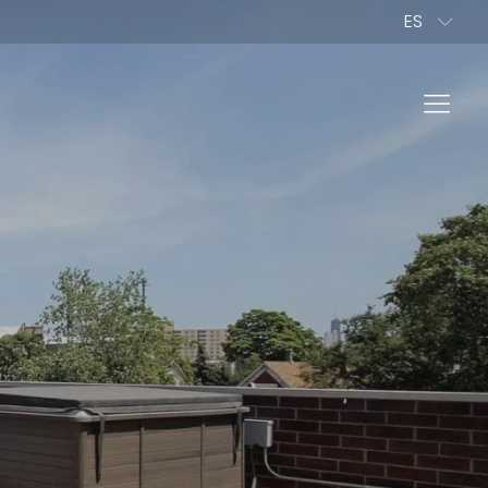
ES
FR
PL
IT
NL
EN
DE
ONAL
RAR NUESTROS PRODUCTOS
CTANOS