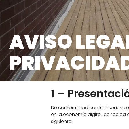
NUESTROS SOPORTES
S
AJUSTABLES
D
Soportes para teraza para madera
So
AVISO LEGAL
Soportes para losas de terraza
PRIVACIDA
Accesorios
FOLLETO
1 – Presentació
De conformidad con lo dispuesto en l
en la economía digital, conocida c
siguiente: