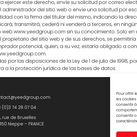
ra ejercer este derecho, envíe su solicitud por correo e
l administrador del sitio web o envíe una solicitud por 
ad con la firma del titular del mismo, indicando la direc
cará, transmitirá, cederá ni venderá a terceros, en ning
itio web www.yeedgroup.com sin su conocimiento. Solo en 
opietario del sitio web y de sus derechos, se permitiría 
ador potencial, quien, a su vez, estaría obligado a cons
b www.yeedgroup.com.
 por las disposiciones de la Ley de 1 de julio de 1998, po
iva a la protección jurídica de las bases de datos.
Pour offrir
ntact@yeedgroup.com
les cookies
consentir à
 (0)3 74 28 07 04
comportemen
consentir o
, rue de Bruxelles
caractérist
850 Nieppe – FRANCE