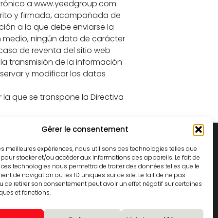
lectrónico a www.yeedgroup.com:
escrito y firmada, acompañada de
ción a la que debe enviarse la
ún medio, ningún dato de carácter
caso de reventa del sitio web
la transmisión de la información
ervar y modificar los datos
r la que se transpone la Directiva
Gérer le consentement
 les meilleures expériences, nous utilisons des technologies telles que
 pour stocker et/ou accéder aux informations des appareils. Le fait de
 ces technologies nous permettra de traiter des données telles que le
t de navigation ou les ID uniques sur ce site. Le fait de ne pas
u de retirer son consentement peut avoir un effet négatif sur certaines
iques et fonctions.