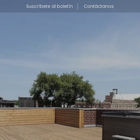
Suscríbete al boletín
Contáctanos
PROFESI
UIÉNES SOMOS
ENCONT
ué hacemos
anta de producción
CONTÁ
lítica de RSE