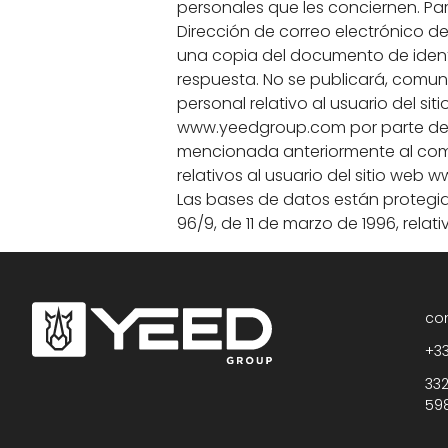
personales que les conciernen. Pa
Dirección de correo electrónico de
una copia del documento de identid
respuesta. No se publicará, comuni
personal relativo al usuario del s
www.yeedgroup.com por parte del pr
mencionada anteriormente al compr
relativos al usuario del sitio we
Las bases de datos están protegidas
96/9, de 11 de marzo de 1996, relat
co
+33
332
59