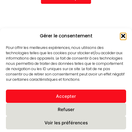
Gérer le consentement
Pour offrir les meilleures expériences, nous utilisons des
technologies telles que les cookies pour stocker et/ou accéder aux
informations des appareils. Le fait de consentir à ces technologies
nous permettra de traiter des données telles que le comportement
de navigation ou les ID uniques sur ce site. Le fait de ne pas
consentir ou de retirer son consentement peut avoir un effet négatif
sur certaines caractéristiques et fonctions.
contact@yeedgroup.com
+33 (0)3 74 28 07 04
Accepter
332, rue de Bruxelles
59850 Nieppe – FRANCE
Refuser
Voir les préférences