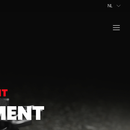
NL
FR
PL
ES
IT
EN
DE
IONEEL
ODUCTEN VINDEN
NT
ONTACT MET ONS OP
MENT
RE