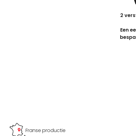
2 vers
Een ee
bespaa
Franse productie