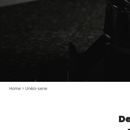
E
Terrasbeton
D
Houten terras
So
Accessoires
Home
>
Unika-serie
De