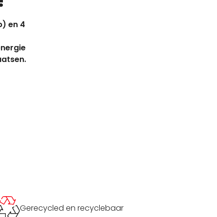
!
p) en 4
energie
aatsen.
Gerecycled en recyclebaar