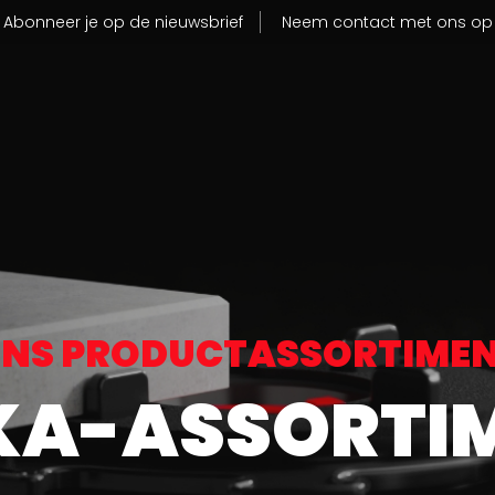
Abonneer je op de nieuwsbrief
Neem contact met ons op
PROFESS
VER ONS
ONZE PR
ze Missie
NS PRODUCTASSORTIME
ze productiefaciliteit
NEEM C
KA-ASSORTI
ns MVO-beleid
BROCHU