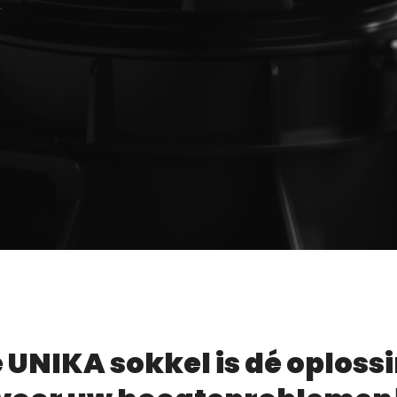
XCLUSIEF VOOR ONZE
ISTRIBUTEURS
ftware voetstukcalculator
 UNIKA sokkel is dé oploss