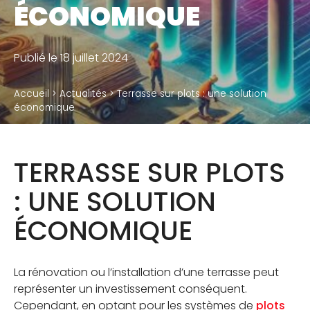
ÉCONOMIQUE
Accessoires
Publié le 18 juillet 2024
QUI SOMMES-NOUS
Accueil
>
Actualités
>
Terrasse sur plots : une solution
Notre métier
économique
Notre usine de production
TERRASSE SUR PLOTS
Notre politique RSE
: UNE SOLUTION
RÉSERVÉ À NOS DISTRIBUTEURS
ÉCONOMIQUE​
Calculateur de plots et calepinage terrasse
La rénovation ou l’installation d’une terrasse peut
représenter un investissement conséquent.
Cependant, en optant pour les systèmes de
plots
BLOG