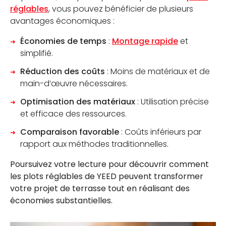
réglables
, vous pouvez bénéficier de plusieurs
avantages économiques :
JE SUIS PROFESSIONNEL
Économies de temps
:
Montage rapide
et
OÙ TROUVER NOS PRODUITS
simplifié.
Réduction des coûts
: Moins de matériaux et de
CONTACTEZ-NOUS
main-d’œuvre nécessaires.
Optimisation des matériaux
: Utilisation précise
CATALOGUE
et efficace des ressources.
Comparaison favorable
: Coûts inférieurs par
rapport aux méthodes traditionnelles.
Poursuivez votre lecture pour découvrir comment
les plots réglables de YEED peuvent transformer
votre projet de terrasse tout en réalisant des
économies substantielles.